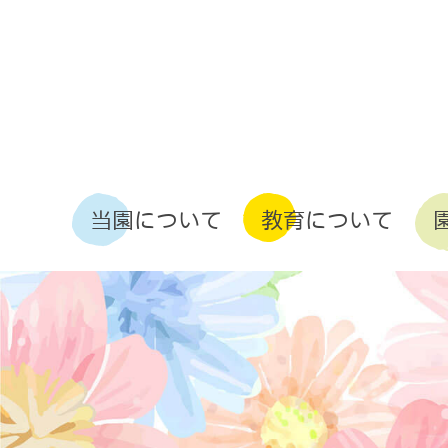
コ
ナ
ン
ビ
テ
ゲ
ン
ー
ツ
シ
へ
ョ
ス
ン
キ
に
ッ
移
当園について
教育について
プ
動