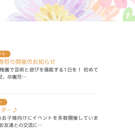
ント
稚園春祭り開催のお知らせ
幼稚園で芸術と遊びを堪能する1日を！ 初めて
児、卒園児…
ト
ンダー♪
のお子様向けにイベントを多数開催していま
のお友達との交流に…