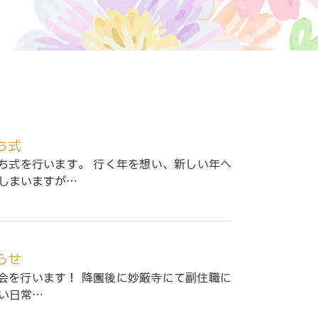
ち式
ち式を行います。 行く年を想い、新しい年へ
てしまいますが…
らせ
坐禅会を行います！ 降園後に妙厳寺にて副住職に
い日常…