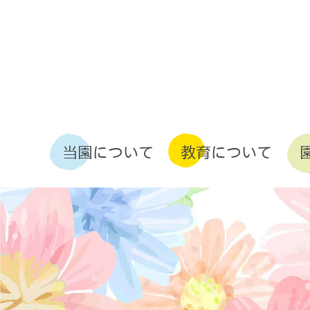
コ
ナ
ン
ビ
テ
ゲ
ン
ー
ツ
シ
へ
ョ
ス
ン
キ
に
ッ
移
当園について
教育について
プ
動