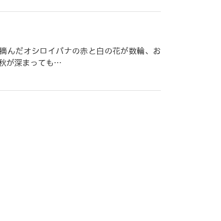
？
摘んだオシロイバナの赤と白の花が数輪、お
は秋が深まっても…