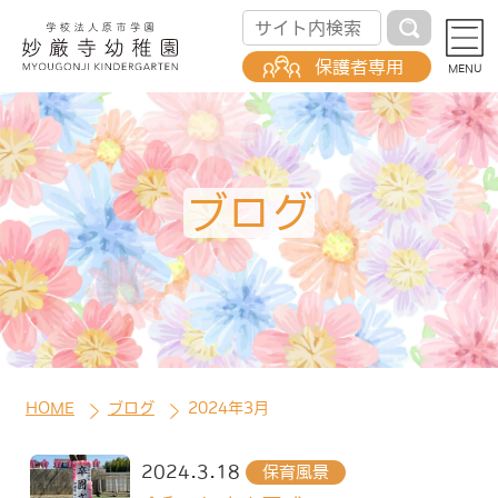
コ
ナ
ン
ビ
テ
ゲ
保護者専用
MENU
ン
ー
ツ
シ
へ
ョ
ス
ン
キ
に
ブログ
ッ
移
プ
動
HOME
ブログ
2024年3月
2024.3.18
保育風景